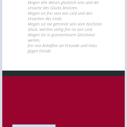
Mögen alle Wesen glücklich sein und die
Ursache des Glücks besitzen.
Mögen sie frei sein von Leid und den
Ursachen des Leids.
Mögen sie nie getrennt sein vom höchsten
Glück, welches völlig frei ist von Leid.
Mögen Sie in grenzenlosem Gleichmut
weilen,
frei von Anhaften an Freunde und Hass
gegen Feinde.