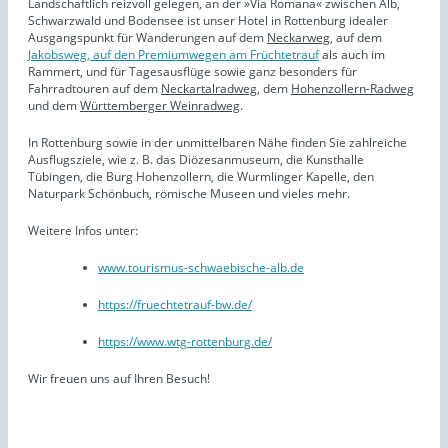
Landschaftlich reizvoll gelegen, an der »Via Romana« zwischen Alb,
Schwarzwald und Bodensee ist unser Hotel in Rottenburg idealer
Ausgangspunkt für Wanderungen auf dem
Neckarweg
, auf dem
Jakobsweg,
auf
den Premiumwegen am Früchtetrauf
als auch im
Rammert, und für Tagesausflüge sowie ganz besonders für
Fahrradtouren auf dem
Neckartalradweg
, dem
Hohenzollern-Radweg
und dem
Württemberger Weinradweg
.
In Rottenburg sowie in der unmittelbaren Nähe finden Sie zahlreiche
Ausflugsziele, wie z. B. das Diözesanmuseum, die Kunsthalle
Tübingen, die Burg Hohenzollern, die Wurmlinger Kapelle, den
Naturpark Schönbuch, römische Museen und vieles mehr.
Weitere Infos unter:
www.tourismus-schwaebische-alb.de
https://fruechtetrauf-bw.de/
https://www.wtg-rottenburg.de/
Wir freuen uns auf Ihren Besuch!