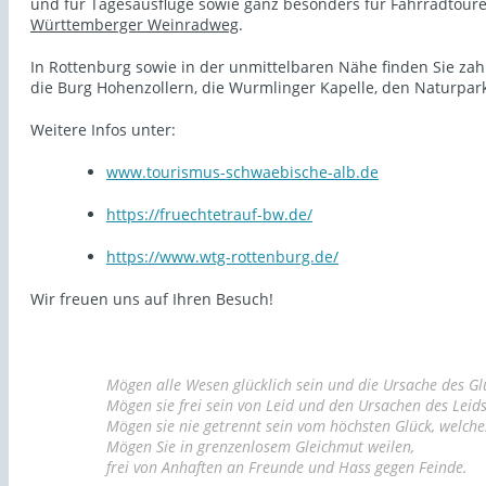
und für Tagesausflüge sowie ganz besonders für Fahrradtou
Württemberger Weinradweg
.
In Rottenburg sowie in der unmittelbaren Nähe finden Sie zah
die Burg Hohenzollern, die Wurmlinger Kapelle, den Naturpa
Weitere Infos unter:
www.tourismus-schwaebische-alb.de
https://fruechtetrauf-bw.de/
https://www.wtg-rottenburg.de/
Wir freuen uns auf Ihren Besuch!
Mögen alle Wesen glücklich sein und die Ursache des Gl
Mögen sie frei sein von Leid und den Ursachen des Leids
Mögen sie nie getrennt sein vom höchsten Glück, welches v
Mögen Sie in grenzenlosem Gleichmut weilen,
frei von Anhaften an Freunde und Hass gegen Feinde.