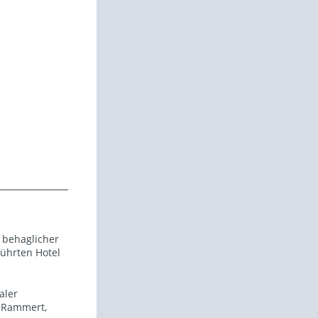
 behaglicher
führten Hotel
aler
 Rammert,