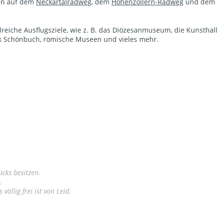
ren auf dem
Neckartalradweg
, dem
Hohenzollern-Radweg
und dem
lreiche Ausflugsziele, wie z. B. das Diözesanmuseum, die Kunsthal
rk Schönbuch, römische Museen und vieles mehr.
ücks besitzen.
.
öllig frei ist von Leid.