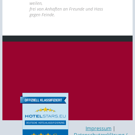
weilen,
frei von Anhaften an Freunde und Hass
gegen Feinde.
ASCII
Impressum
|
Datenschutzerklärung /