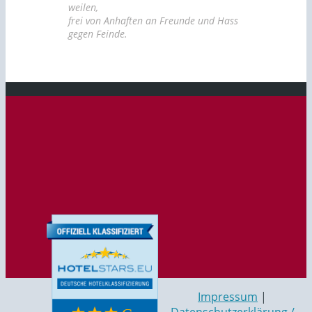
weilen,
frei von Anhaften an Freunde und Hass
gegen Feinde.
ASCII
Impressum
|
Datenschutzerklärung /