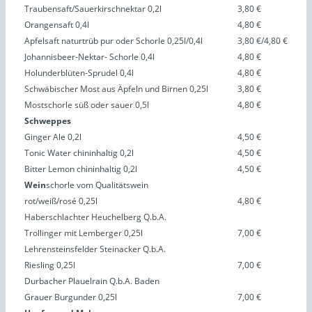
Traubensaft/Sauerkirschnektar 0,2l
3,80 €
Orangensaft 0,4l
4,80 €
Apfelsaft naturtrüb pur oder Schorle 0,25l/0,4l
3,80 €/4,80 €
Johannisbeer-Nektar- Schorle 0,4l
4,80 €
Holunderblüten-Sprudel 0,4l
4,80 €
Schwäbischer Most aus Äpfeln und Birnen 0,25l
3,80 €
Mostschorle süß oder sauer 0,5l
4,80 €
Schweppes
Ginger Ale 0,2l
4,50 €
Tonic Water chininhaltig 0,2l
4,50 €
Bitter Lemon chininhaltig 0,2l
4,50 €
Wein
schorle vom Qualitätswein
rot/weiß/rosé 0,25l
4,80 €
Haberschlachter Heuchelberg Q.b.A.
Trollinger mit Lemberger 0,25l
7,00 €
Lehrensteinsfelder Steinacker Q.b.A.
Riesling 0,25l
7,00 €
Durbacher Plauelrain Q.b.A. Baden
Grauer Burgunder 0,25l
7,00 €