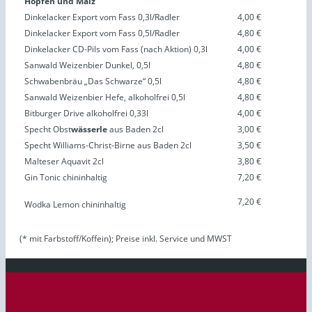
Hopfen und Malz
Dinkelacker Export vom Fass 0,3l/Radler
4,00 €
Dinkelacker Export vom Fass 0,5l/Radler
4,80 €
Dinkelacker CD-Pils vom Fass (nach Aktion) 0,3l
4,00 €
Sanwald Weizenbier Dunkel, 0,5l
4,80 €
Schwabenbräu „Das Schwarze“ 0,5l
4,80 €
Sanwald Weizenbier Hefe, alkoholfrei 0,5l
4,80 €
Bitburger Drive alkoholfrei 0,33l
4,00 €
Specht Obst
wässerle
aus Baden 2cl
3,00 €
Specht Williams-Christ-Birne aus Baden 2cl
3,50 €
Malteser Aquavit 2cl
3,80 €
Gin Tonic chininhaltig
7,20 €
7,20 €
Wodka Lemon chininhaltig
(* mit Farbstoff/Koffein); Preise inkl. Service und MWST