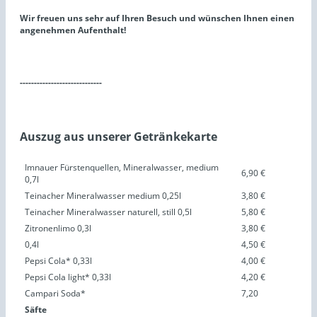
Wir freuen uns sehr auf Ihren Besuch
und wünschen Ihnen einen
angenehmen Aufenthalt!
-----------------------------
Auszug aus unserer Getränkekarte
Imnauer Fürstenquellen, Mineralwasser, medium
6,90 €
0,7l
Teinacher Mineralwasser medium 0,25l
3,80 €
Teinacher Mineralwasser naturell, still 0,5l
5,80 €
Zitronenlimo 0,3l
3,80 €
0,4l
4,50 €
Pepsi Cola* 0,33l
4,00 €
Pepsi Cola light* 0,33l
4,20 €
Campari Soda*
7,20
Säfte