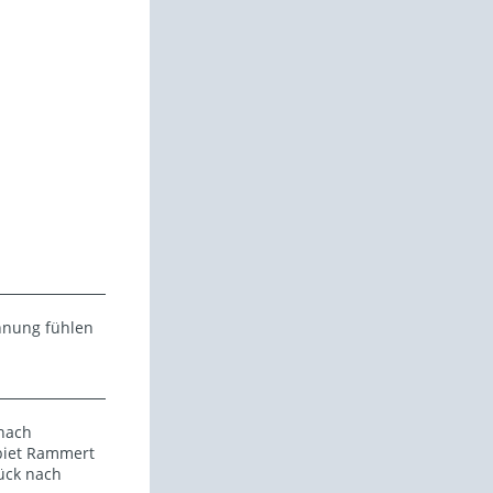
hnung fühlen
nach
ebiet Rammert
ück nach