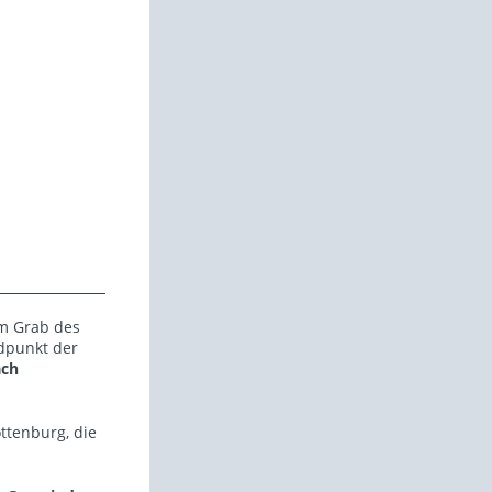
um Grab des
dpunkt der
ach
tenburg, die