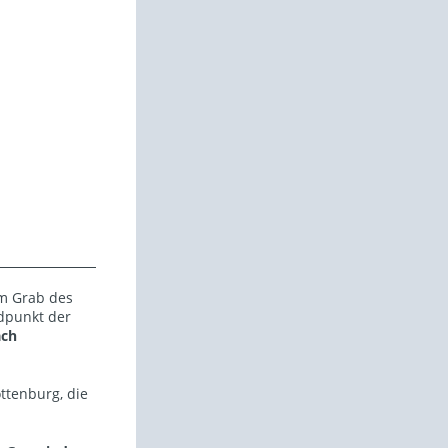
um Grab des
dpunkt der
ach
tenburg, die