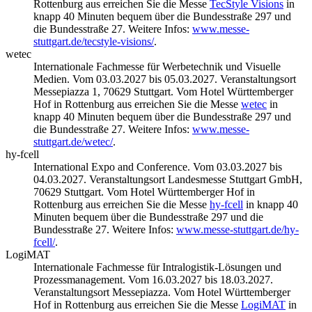
Rottenburg aus erreichen Sie die Messe
TecStyle Visions
in
knapp 40 Minuten bequem über die Bundesstraße 297 und
die Bundesstraße 27. Weitere Infos:
www.messe-
stuttgart.de/tecstyle-visions/
.
wetec
Internationale Fachmesse für Werbetechnik und Visuelle
Medien. Vom 03.03.2027 bis 05.03.2027. Veranstaltungsort
Messepiazza 1, 70629 Stuttgart. Vom Hotel Württemberger
Hof in Rottenburg aus erreichen Sie die Messe
wetec
in
knapp 40 Minuten bequem über die Bundesstraße 297 und
die Bundesstraße 27. Weitere Infos:
www.messe-
stuttgart.de/wetec/
.
hy-fcell
International Expo and Conference. Vom 03.03.2027 bis
04.03.2027. Veranstaltungsort Landesmesse Stuttgart GmbH,
70629 Stuttgart. Vom Hotel Württemberger Hof in
Rottenburg aus erreichen Sie die Messe
hy-fcell
in knapp 40
Minuten bequem über die Bundesstraße 297 und die
Bundesstraße 27. Weitere Infos:
www.messe-stuttgart.de/hy-
fcell/
.
LogiMAT
Internationale Fachmesse für Intralogistik-Lösungen und
Prozessmanagement. Vom 16.03.2027 bis 18.03.2027.
Veranstaltungsort Messepiazza. Vom Hotel Württemberger
Hof in Rottenburg aus erreichen Sie die Messe
LogiMAT
in