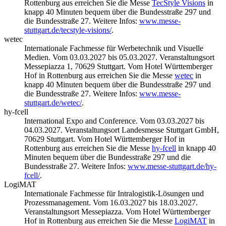
Rottenburg aus erreichen Sie die Messe
TecStyle Visions
in
knapp 40 Minuten bequem über die Bundesstraße 297 und
die Bundesstraße 27. Weitere Infos:
www.messe-
stuttgart.de/tecstyle-visions/
.
wetec
Internationale Fachmesse für Werbetechnik und Visuelle
Medien. Vom 03.03.2027 bis 05.03.2027. Veranstaltungsort
Messepiazza 1, 70629 Stuttgart. Vom Hotel Württemberger
Hof in Rottenburg aus erreichen Sie die Messe
wetec
in
knapp 40 Minuten bequem über die Bundesstraße 297 und
die Bundesstraße 27. Weitere Infos:
www.messe-
stuttgart.de/wetec/
.
hy-fcell
International Expo and Conference. Vom 03.03.2027 bis
04.03.2027. Veranstaltungsort Landesmesse Stuttgart GmbH,
70629 Stuttgart. Vom Hotel Württemberger Hof in
Rottenburg aus erreichen Sie die Messe
hy-fcell
in knapp 40
Minuten bequem über die Bundesstraße 297 und die
Bundesstraße 27. Weitere Infos:
www.messe-stuttgart.de/hy-
fcell/
.
LogiMAT
Internationale Fachmesse für Intralogistik-Lösungen und
Prozessmanagement. Vom 16.03.2027 bis 18.03.2027.
Veranstaltungsort Messepiazza. Vom Hotel Württemberger
Hof in Rottenburg aus erreichen Sie die Messe
LogiMAT
in