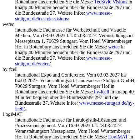
Rottenburg aus erreichen Sie die Messe
TecStyle Visions
in
knapp 40 Minuten bequem über die Bundesstraße 297 und
die Bundesstraße 27. Weitere Infos:
www.messe-
stuttgart.de/tecstyle-visions/
.
wetec
Internationale Fachmesse für Werbetechnik und Visuelle
Medien. Vom 03.03.2027 bis 05.03.2027. Veranstaltungsort
Messepiazza 1, 70629 Stuttgart. Vom Hotel Württemberger
Hof in Rottenburg aus erreichen Sie die Messe
wetec
in
knapp 40 Minuten bequem über die Bundesstraße 297 und
die Bundesstraße 27. Weitere Infos:
www.messe-
stuttgart.de/wetec/
.
hy-fcell
International Expo and Conference. Vom 03.03.2027 bis
04.03.2027. Veranstaltungsort Landesmesse Stuttgart GmbH,
70629 Stuttgart. Vom Hotel Württemberger Hof in
Rottenburg aus erreichen Sie die Messe
hy-fcell
in knapp 40
Minuten bequem über die Bundesstraße 297 und die
Bundesstraße 27. Weitere Infos:
www.messe-stuttgart.de/hy-
fcell/
.
LogiMAT
Internationale Fachmesse für Intralogistik-Lösungen und
Prozessmanagement. Vom 16.03.2027 bis 18.03.2027.
Veranstaltungsort Messepiazza. Vom Hotel Württemberger
Hof in Rottenburg aus erreichen Sie die Messe
LogiMAT
in