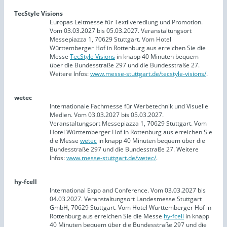
TecStyle Visions
Europas Leitmesse für Textilveredlung und Promotion.
Vom 03.03.2027 bis 05.03.2027. Veranstaltungsort
Messepiazza 1, 70629 Stuttgart. Vom Hotel
Württemberger Hof in Rottenburg aus erreichen Sie die
Messe
TecStyle Visions
in knapp 40 Minuten bequem
über die Bundesstraße 297 und die Bundesstraße 27.
Weitere Infos:
www.messe-stuttgart.de/tecstyle-visions/
.
wetec
Internationale Fachmesse für Werbetechnik und Visuelle
Medien. Vom 03.03.2027 bis 05.03.2027.
Veranstaltungsort Messepiazza 1, 70629 Stuttgart. Vom
Hotel Württemberger Hof in Rottenburg aus erreichen Sie
die Messe
wetec
in knapp 40 Minuten bequem über die
Bundesstraße 297 und die Bundesstraße 27. Weitere
Infos:
www.messe-stuttgart.de/wetec/
.
hy-fcell
International Expo and Conference. Vom 03.03.2027 bis
04.03.2027. Veranstaltungsort Landesmesse Stuttgart
GmbH, 70629 Stuttgart. Vom Hotel Württemberger Hof in
Rottenburg aus erreichen Sie die Messe
hy-fcell
in knapp
40 Minuten bequem über die Bundesstraße 297 und die