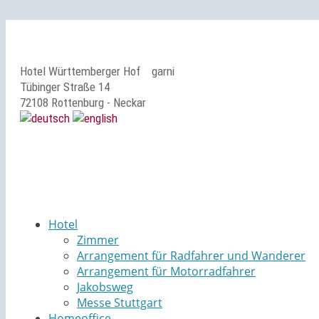
Hotel Württemberger Hof
garni
Tübinger Straße 14
72108 Rottenburg - Neckar
Hotel
Zimmer
Arrangement für Radfahrer und Wanderer
Arrangement für Motorradfahrer
Jakobsweg
Messe Stuttgart
Homeoffice