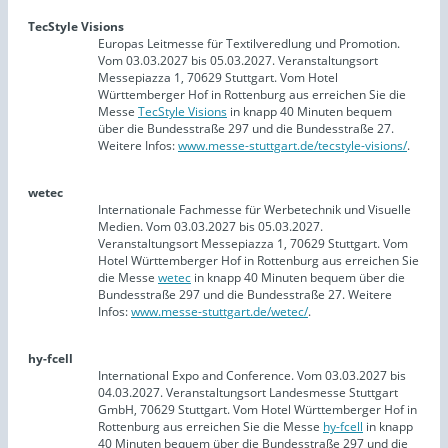
TecStyle Visions
Europas Leitmesse für Textilveredlung und Promotion.
Vom 03.03.2027 bis 05.03.2027. Veranstaltungsort
Messepiazza 1, 70629 Stuttgart. Vom Hotel
Württemberger Hof in Rottenburg aus erreichen Sie die
Messe
TecStyle Visions
in knapp 40 Minuten bequem
über die Bundesstraße 297 und die Bundesstraße 27.
Weitere Infos:
www.messe-stuttgart.de/tecstyle-visions/
.
wetec
Internationale Fachmesse für Werbetechnik und Visuelle
Medien. Vom 03.03.2027 bis 05.03.2027.
Veranstaltungsort Messepiazza 1, 70629 Stuttgart. Vom
Hotel Württemberger Hof in Rottenburg aus erreichen Sie
die Messe
wetec
in knapp 40 Minuten bequem über die
Bundesstraße 297 und die Bundesstraße 27. Weitere
Infos:
www.messe-stuttgart.de/wetec/
.
hy-fcell
International Expo and Conference. Vom 03.03.2027 bis
04.03.2027. Veranstaltungsort Landesmesse Stuttgart
GmbH, 70629 Stuttgart. Vom Hotel Württemberger Hof in
Rottenburg aus erreichen Sie die Messe
hy-fcell
in knapp
40 Minuten bequem über die Bundesstraße 297 und die