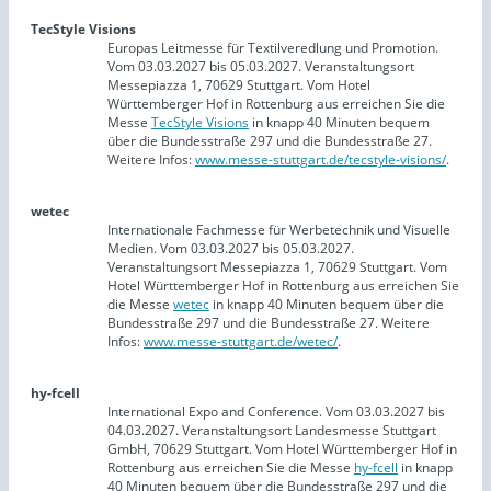
TecStyle Visions
Europas Leitmesse für Textilveredlung und Promotion.
Vom 03.03.2027 bis 05.03.2027. Veranstaltungsort
Messepiazza 1, 70629 Stuttgart. Vom Hotel
Württemberger Hof in Rottenburg aus erreichen Sie die
Messe
TecStyle Visions
in knapp 40 Minuten bequem
über die Bundesstraße 297 und die Bundesstraße 27.
Weitere Infos:
www.messe-stuttgart.de/tecstyle-visions/
.
wetec
Internationale Fachmesse für Werbetechnik und Visuelle
Medien. Vom 03.03.2027 bis 05.03.2027.
Veranstaltungsort Messepiazza 1, 70629 Stuttgart. Vom
Hotel Württemberger Hof in Rottenburg aus erreichen Sie
die Messe
wetec
in knapp 40 Minuten bequem über die
Bundesstraße 297 und die Bundesstraße 27. Weitere
Infos:
www.messe-stuttgart.de/wetec/
.
hy-fcell
International Expo and Conference. Vom 03.03.2027 bis
04.03.2027. Veranstaltungsort Landesmesse Stuttgart
GmbH, 70629 Stuttgart. Vom Hotel Württemberger Hof in
Rottenburg aus erreichen Sie die Messe
hy-fcell
in knapp
40 Minuten bequem über die Bundesstraße 297 und die