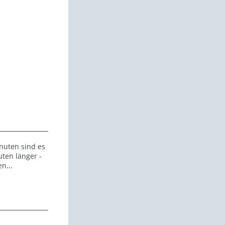
nuten sind es
ten länger -
n...