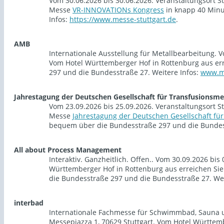
Vom 30.06.2026 bis 30.06.2026. Veranstaltungsort S
Messe
VR-INNOVATIONs Kongress
in knapp 40 Minu
Infos:
https://www.messe-stuttgart.de
.
AMB
Internationale Ausstellung für Metallbearbeitung. V
Vom Hotel Württemberger Hof in Rottenburg aus er
297 und die Bundesstraße 27. Weitere Infos:
www.me
Jahrestagung der Deutschen Gesellschaft für Transfusionsm
Vom 23.09.2026 bis 25.09.2026. Veranstaltungsort S
Messe
Jahrestagung der Deutschen Gesellschaft fü
bequem über die Bundesstraße 297 und die Bundess
All about Process Management
Interaktiv. Ganzheitlich. Offen.. Vom 30.09.2026 bis
Württemberger Hof in Rottenburg aus erreichen Si
die Bundesstraße 297 und die Bundesstraße 27. Wei
interbad
Internationale Fachmesse für Schwimmbad, Sauna un
Messepiazza 1, 70629 Stuttgart. Vom Hotel Württem