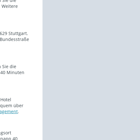
 Sie die
 Weitere
629 Stuttgart.
 Bundesstraße
 Sie die
 40 Minuten
 Hotel
equem über
nagement
.
ngsort
knapp 40