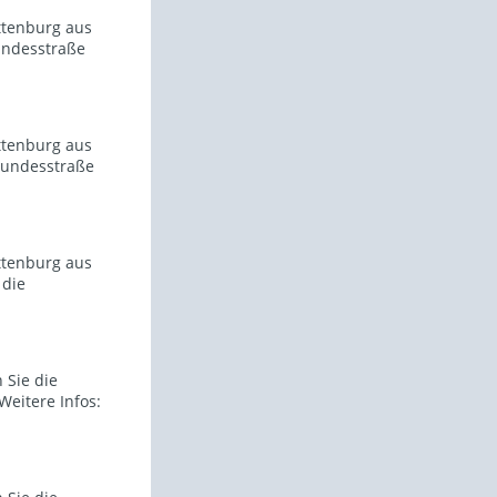
ttenburg aus
undesstraße
ttenburg aus
Bundesstraße
ttenburg aus
 die
 Sie die
eitere Infos: