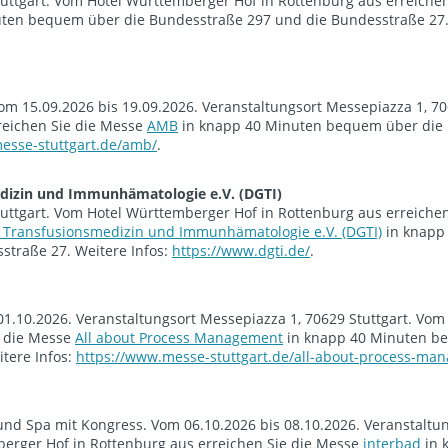
tuttgart. Vom Hotel Württemberger Hof in Rottenburg aus erreichen
ten bequem über die Bundesstraße 297 und die Bundesstraße 27.
om 15.09.2026 bis 19.09.2026. Veranstaltungsort Messepiazza 1, 70
reichen Sie die Messe
AMB
in knapp 40 Minuten bequem über die
sse-stuttgart.de/amb/
.
edizin und Immunhämatologie e.V. (DGTI)
tuttgart. Vom Hotel Württemberger Hof in Rottenburg aus erreichen
r Transfusionsmedizin und Immunhämatologie e.V. (DGTI)
in knapp
traße 27. Weitere Infos:
https://www.dgti.de/
.
 01.10.2026. Veranstaltungsort Messepiazza 1, 70629 Stuttgart. Vom
e die Messe
All about Process Management
in knapp 40 Minuten b
tere Infos:
https://www.messe-stuttgart.de/all-about-process-ma
d Spa mit Kongress. Vom 06.10.2026 bis 08.10.2026. Veranstaltu
berger Hof in Rottenburg aus erreichen Sie die Messe
interbad
in 