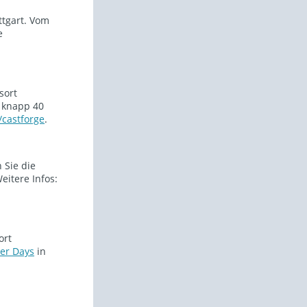
ttgart. Vom
e
sort
 knapp 40
/castforge
.
 Sie die
itere Infos:
ort
er Days
in