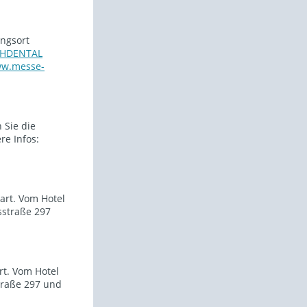
ungsort
ACHDENTAL
ww.messe-
 Sie die
e Infos:
art. Vom Hotel
straße 297
rt. Vom Hotel
raße 297 und