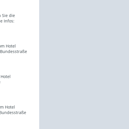
 Sie die
 Infos:
Vom Hotel
 Bundesstraße
 Hotel
e
om Hotel
 Bundesstraße