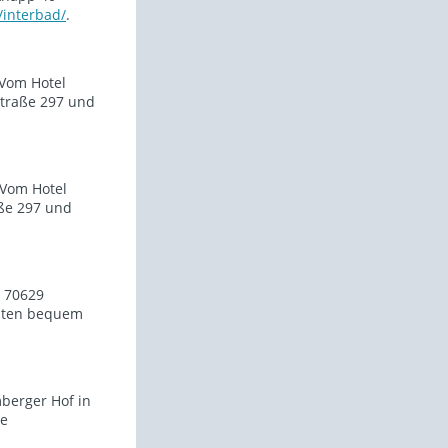
/interbad/
.
 Vom Hotel
traße 297 und
 Vom Hotel
ße 297 und
, 70629
uten bequem
mberger Hof in
ie