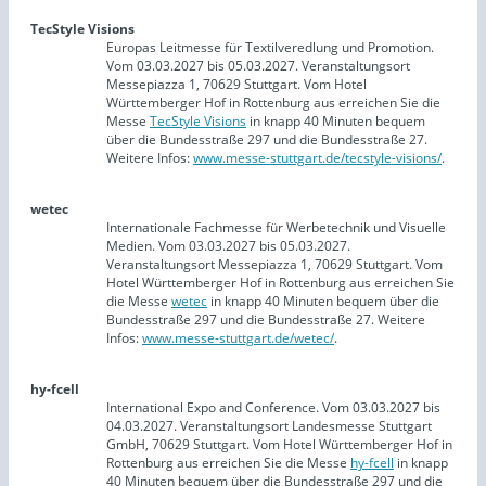
TecStyle Visions
Europas Leitmesse für Textilveredlung und Promotion.
Vom 03.03.2027 bis 05.03.2027. Veranstaltungsort
Messepiazza 1, 70629 Stuttgart. Vom Hotel
Württemberger Hof in Rottenburg aus erreichen Sie die
Messe
TecStyle Visions
in knapp 40 Minuten bequem
über die Bundesstraße 297 und die Bundesstraße 27.
Weitere Infos:
www.messe-stuttgart.de/tecstyle-visions/
.
wetec
Internationale Fachmesse für Werbetechnik und Visuelle
Medien. Vom 03.03.2027 bis 05.03.2027.
Veranstaltungsort Messepiazza 1, 70629 Stuttgart. Vom
Hotel Württemberger Hof in Rottenburg aus erreichen Sie
die Messe
wetec
in knapp 40 Minuten bequem über die
Bundesstraße 297 und die Bundesstraße 27. Weitere
Infos:
www.messe-stuttgart.de/wetec/
.
hy-fcell
International Expo and Conference. Vom 03.03.2027 bis
04.03.2027. Veranstaltungsort Landesmesse Stuttgart
GmbH, 70629 Stuttgart. Vom Hotel Württemberger Hof in
Rottenburg aus erreichen Sie die Messe
hy-fcell
in knapp
40 Minuten bequem über die Bundesstraße 297 und die