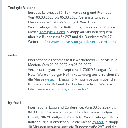
TecStyle Visions
Europas Leitmesse für Textilveredlung und Promotion.
Vom 03.03.2027 bis 05.03.2027. Veranstaltungsort
Messepiazza 1, 70629 Stuttgart. Vom Hotel
Württemberger Hof in Rottenburg aus erreichen Sie die
Messe
TecStyle Visions
in knapp 40 Minuten bequem
über die Bundesstraße 297 und die Bundesstraße 27.
Weitere Infos:
www.messe-stuttgart.de/tecstyle-visions/
.
wetec
Internationale Fachmesse für Werbetechnik und Visuelle
Medien. Vom 03.03.2027 bis 05.03.2027.
Veranstaltungsort Messepiazza 1, 70629 Stuttgart. Vom
Hotel Württemberger Hof in Rottenburg aus erreichen Sie
die Messe
wetec
in knapp 40 Minuten bequem über die
Bundesstraße 297 und die Bundesstraße 27. Weitere
Infos:
www.messe-stuttgart.de/wetec/
.
hy-fcell
International Expo and Conference. Vom 03.03.2027 bis
04.03.2027. Veranstaltungsort Landesmesse Stuttgart
GmbH, 70629 Stuttgart. Vom Hotel Württemberger Hof in
Rottenburg aus erreichen Sie die Messe
hy-fcell
in knapp
40 Minuten bequem über die Bundesstraße 297 und die