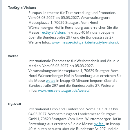
TecStyle Visions
Europas Leitmesse für Textilveredlung und Promotion.
Vom 03.03.2027 bis 05.03.2027. Veranstaltungsort
Messepiazza 1, 70629 Stuttgart. Vom Hotel
Württemberger Hof in Rottenburg aus erreichen Sie die
Messe
TecStyle Visions
in knapp 40 Minuten bequem
über die Bundesstraße 297 und die Bundesstraße 27.
Weitere Infos:
www.messe-stuttgart.de/tecstyle-visions/
.
wetec
Internationale Fachmesse für Werbetechnik und Visuelle
Medien. Vom 03.03.2027 bis 05.03.2027.
Veranstaltungsort Messepiazza 1, 70629 Stuttgart. Vom
Hotel Württemberger Hof in Rottenburg aus erreichen Sie
die Messe
wetec
in knapp 40 Minuten bequem über die
Bundesstraße 297 und die Bundesstraße 27. Weitere
Infos:
www.messe-stuttgart.de/wetec/
.
hy-fcell
International Expo and Conference. Vom 03.03.2027 bis
04.03.2027. Veranstaltungsort Landesmesse Stuttgart
GmbH, 70629 Stuttgart. Vom Hotel Württemberger Hof in
Rottenburg aus erreichen Sie die Messe
hy-fcell
in knapp
40 Minuten bequem über die Bundesstraße 297 und die