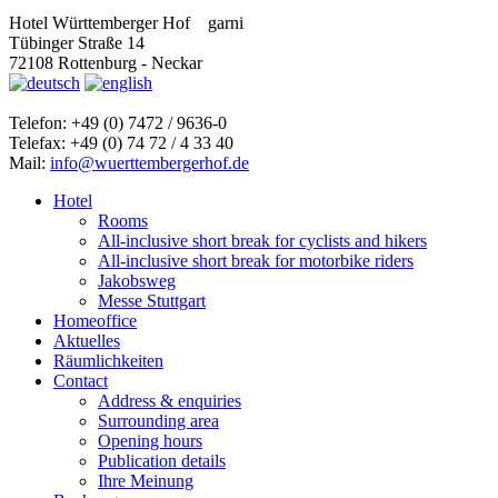
Hotel Württemberger Hof
garni
Tübinger Straße 14
72108 Rottenburg - Neckar
Telefon: +49 (0) 7472 / 9636-0
Telefax: +49 (0) 74 72 / 4 33 40
Mail:
info@wuerttembergerhof.de
Hotel
Rooms
All-inclusive short break for cyclists and hikers
All-inclusive short break for motorbike riders
Jakobsweg
Messe Stuttgart
Homeoffice
Aktuelles
Räumlichkeiten
Contact
Address & enquiries
Surrounding area
Opening hours
Publication details
Ihre Meinung