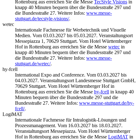
Rottenburg aus erreichen Sie die Messe
TecStyle Visions
in
knapp 40 Minuten bequem über die Bundesstraße 297 und
die Bundesstraße 27. Weitere Infos:
www.messe-
stuttgart.de/tecstyle-visions/
.
wetec
Internationale Fachmesse für Werbetechnik und Visuelle
Medien. Vom 03.03.2027 bis 05.03.2027. Veranstaltungsort
Messepiazza 1, 70629 Stuttgart. Vom Hotel Württemberger
Hof in Rottenburg aus erreichen Sie die Messe
wetec
in
knapp 40 Minuten bequem über die Bundesstraße 297 und
die Bundesstraße 27. Weitere Infos:
www.messe-
stuttgart.de/wetec/
.
hy-fcell
International Expo and Conference. Vom 03.03.2027 bis
04.03.2027. Veranstaltungsort Landesmesse Stuttgart GmbH,
70629 Stuttgart. Vom Hotel Württemberger Hof in
Rottenburg aus erreichen Sie die Messe
hy-fcell
in knapp 40
Minuten bequem über die Bundesstraße 297 und die
Bundesstraße 27. Weitere Infos:
www.messe-stuttgart.de/hy-
fcell/
.
LogiMAT
Internationale Fachmesse für Intralogistik-Lösungen und
Prozessmanagement. Vom 16.03.2027 bis 18.03.2027.
Veranstaltungsort Messepiazza. Vom Hotel Württemberger
Hof in Rottenburg aus erreichen Sie die Messe
LogiMAT
in