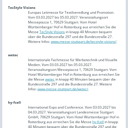
TecStyle Visions
Europas Leitmesse für Textilveredlung und Promotion.
Vom 03.03.2027 bis 05.03.2027. Veranstaltungsort
Messepiazza 1, 70629 Stuttgart. Vom Hotel
Württemberger Hof in Rottenburg aus erreichen Sie die
Messe
TecStyle Visions
in knapp 40 Minuten bequem
über die Bundesstraße 297 und die Bundesstraße 27.
Weitere Infos:
www.messe-stuttgart.de/tecstyle-visions/
.
wetec
Internationale Fachmesse für Werbetechnik und Visuelle
Medien. Vom 03.03.2027 bis 05.03.2027.
Veranstaltungsort Messepiazza 1, 70629 Stuttgart. Vom
Hotel Württemberger Hof in Rottenburg aus erreichen Sie
die Messe
wetec
in knapp 40 Minuten bequem über die
Bundesstraße 297 und die Bundesstraße 27. Weitere
Infos:
www.messe-stuttgart.de/wetec/
.
hy-fcell
International Expo and Conference. Vom 03.03.2027 bis
04.03.2027. Veranstaltungsort Landesmesse Stuttgart
GmbH, 70629 Stuttgart. Vom Hotel Württemberger Hof in
Rottenburg aus erreichen Sie die Messe
hy-fcell
in knapp
40 Minuten bequem über die Bundesstraße 297 und die