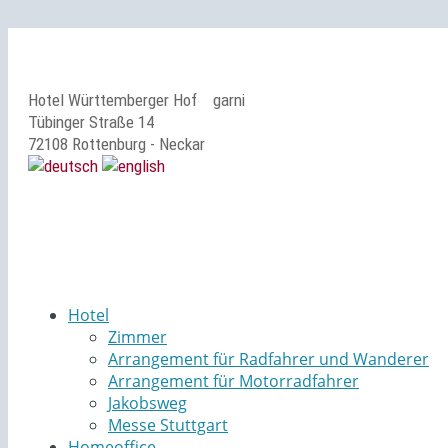
Hotel Württemberger Hof
garni
Tübinger Straße 14
72108 Rottenburg - Neckar
Hotel
Zimmer
Arrangement für Radfahrer und Wanderer
Arrangement für Motorradfahrer
Jakobsweg
Messe Stuttgart
Homeoffice