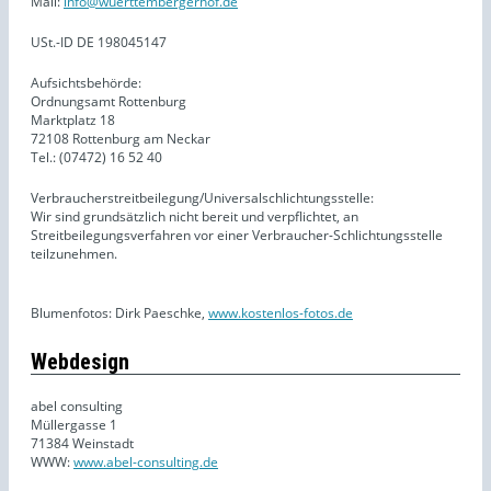
Mail:
info@wuerttembergerhof.de
USt.-ID DE 198045147
Aufsichtsbehörde:
Ordnungsamt Rottenburg
Marktplatz 18
72108 Rottenburg am Neckar
Tel.: (07472) 16 52 40
Verbraucherstreitbeilegung/Universal­schlichtungsstelle:
Wir sind grundsätzlich nicht bereit und verpflichtet, an
Streitbeilegungsverfahren vor einer Verbraucher-Schlichtungsstelle
teilzunehmen.
Blumenfotos: Dirk Paeschke,
www.kostenlos-fotos.de
Webdesign
abel consulting
Müllergasse 1
71384 Weinstadt
WWW:
www.abel-consulting.de