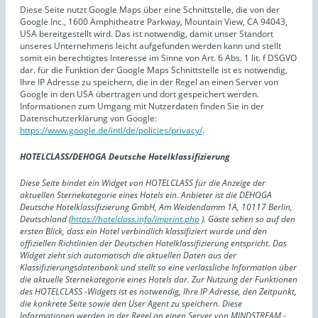
Diese Seite nutzt Google Maps über eine Schnittstelle, die von der
Google Inc., 1600 Amphitheatre Parkway, Mountain View, CA 94043,
USA bereitgestellt wird. Das ist notwendig, damit unser Standort
unseres Unternehmens leicht aufgefunden werden kann und stellt
somit ein berechtigtes Interesse im Sinne von Art. 6 Abs. 1 lit. f DSGVO
dar. für die Funktion der Google Maps Schnittstelle ist es notwendig,
Ihre IP Adresse zu speichern, die in der Regel an einen Server von
Google in den USA übertragen und dort gespeichert werden.
Informationen zum Umgang mit Nutzerdaten finden Sie in der
Datenschutzerklärung von Google:
https://www.google.de/intl/de/policies/privacy/
.
HOTELCLASS/DEHOGA Deutsche Hotelklassifizierung
Diese Seite bindet ein Widget von HOTELCLASS für die Anzeige der
aktuellen Sternekategorie eines Hotels ein. Anbieter ist die DEHOGA
Deutsche Hotelklassifizierung GmbH, Am Weidendamm 1A, 10117 Berlin,
Deutschland (
https://hotelclass.info/imprint.php
). Gäste sehen so auf den
ersten Blick, dass ein Hotel verbindlich klassifiziert wurde und den
offiziellen Richtlinien der Deutschen Hotelklassifizierung entspricht. Das
Widget zieht sich automatisch die aktuellen Daten aus der
Klassifizierungsdatenbank und stellt so eine verlässliche Information über
die aktuelle Sternekategorie eines Hotels dar. Zur Nutzung der Funktionen
des HOTELCLASS -Widgets ist es notwendig, Ihre IP Adresse, den Zeitpunkt,
die konkrete Seite sowie den User Agent zu speichern. Diese
Informationen werden in der Regel an einen Server von MINDSTREAM -