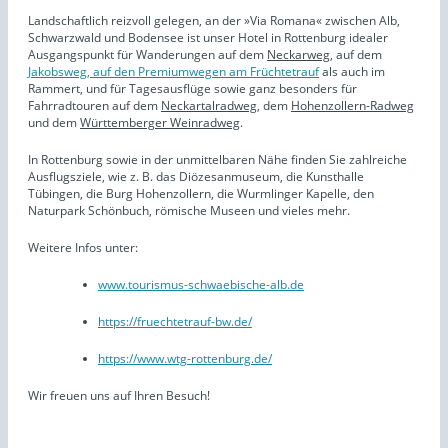
Landschaftlich reizvoll gelegen, an der »Via Romana« zwischen Alb,
Schwarzwald und Bodensee ist unser Hotel in Rottenburg idealer
Ausgangspunkt für Wanderungen auf dem
Neckarweg
, auf dem
Jakobsweg,
auf
den Premiumwegen am Früchtetrauf
als auch im
Rammert, und für Tagesausflüge sowie ganz besonders für
Fahrradtouren auf dem
Neckartalradweg
, dem
Hohenzollern-Radweg
und dem
Württemberger Weinradweg
.
In Rottenburg sowie in der unmittelbaren Nähe finden Sie zahlreiche
Ausflugsziele, wie z. B. das Diözesanmuseum, die Kunsthalle
Tübingen, die Burg Hohenzollern, die Wurmlinger Kapelle, den
Naturpark Schönbuch, römische Museen und vieles mehr.
Weitere Infos unter:
www.tourismus-schwaebische-alb.de
https://fruechtetrauf-bw.de/
https://www.wtg-rottenburg.de/
Wir freuen uns auf Ihren Besuch!