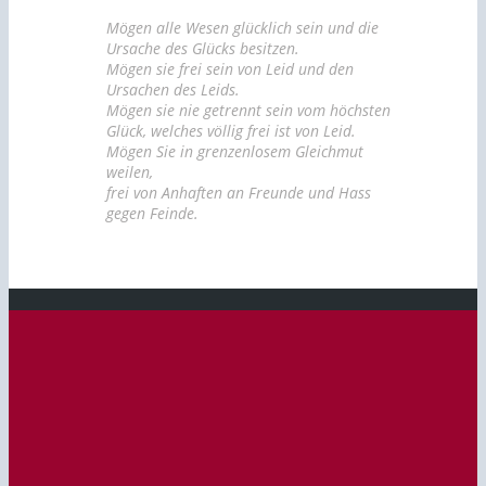
Mögen alle Wesen glücklich sein und die
Ursache des Glücks besitzen.
Mögen sie frei sein von Leid und den
Ursachen des Leids.
Mögen sie nie getrennt sein vom höchsten
Glück, welches völlig frei ist von Leid.
Mögen Sie in grenzenlosem Gleichmut
weilen,
frei von Anhaften an Freunde und Hass
gegen Feinde.